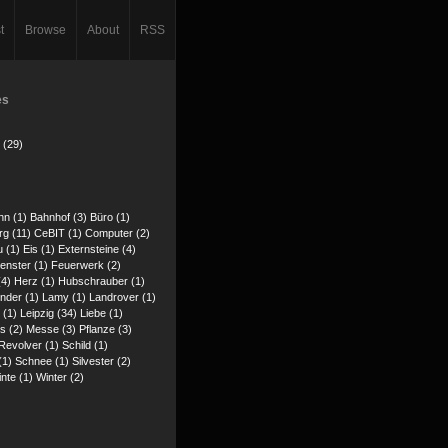
t
Browse
About
RSS
es
 (29)
hn (1)
Bahnhof (3)
Büro (1)
g (11)
CeBIT (1)
Computer (2)
u (1)
Eis (1)
Externsteine (4)
enster (1)
Feuerwerk (2)
(4)
Herz (1)
Hubschrauber (1)
inder (1)
Lamy (1)
Landrover (1)
 (1)
Leipzig (34)
Liebe (1)
s (2)
Messe (3)
Pflanze (3)
Revolver (1)
Schild (1)
(1)
Schnee (1)
Silvester (2)
inte (1)
Winter (2)