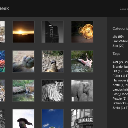
Geek
Lates
Categori
alle (99)
BlackWhite
Zoo (22)
Tags
AMI (2)
Ba
Brandenbur
DB (1)
Efe
Füller (1)
F
Hannover 
Kette (1)
K
Landschaft
Lost_Place
Pistole (1)
Schnecke 
Smile (1)
T