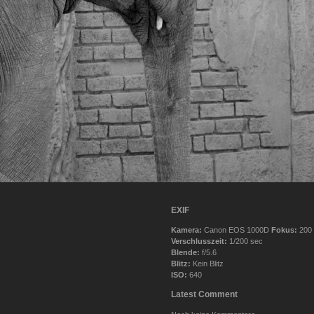
EXIF
Kamera:
Canon EOS 1000D
Fokus:
200
Verschlusszeit:
1/200 sec
Blende:
f/5.6
Blitz:
Kein Blitz
ISO:
640
Latest Comment