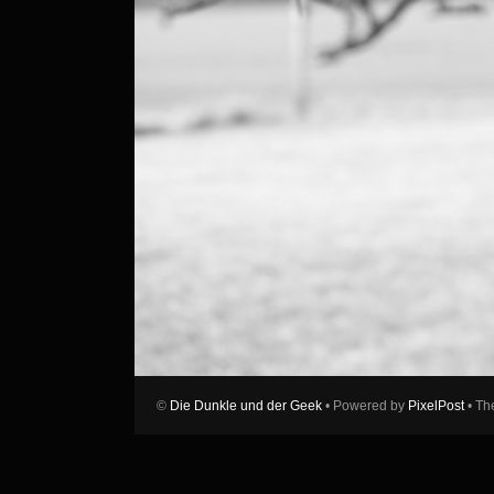
©
Die Dunkle und der Geek
• Powered by
PixelPost
• Th