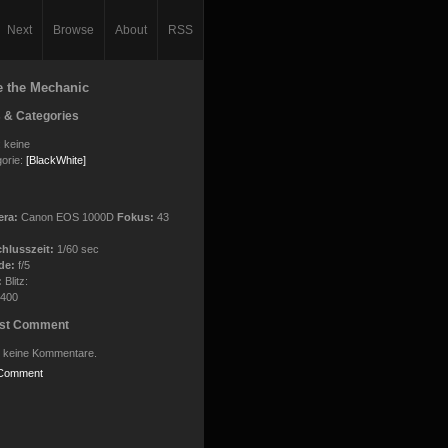
Next
Browse
About
RSS
e the Mechanic
 & Categories
 keine
orie:
[BlackWhite]
era:
Canon EOS 1000D
Fokus:
43
chlusszeit:
1/60 sec
de:
f/5
:
Blitz:
400
est Comment
 keine Kommentare.
Comment