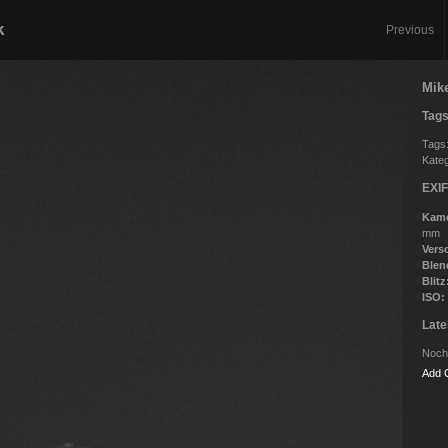
k
Previous
Mik
Tags
Tags:
Kateg
EXIF
Kam
mm
Vers
Blen
Blitz
ISO:
Lat
Noch
Add 