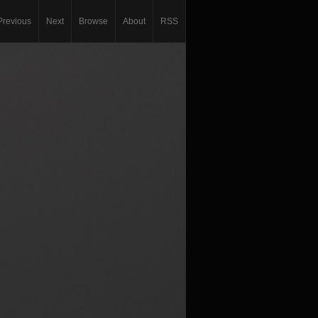
Previous
Next
Browse
About
RSS