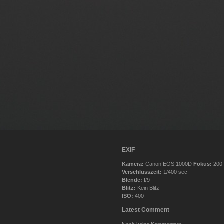
EXIF
Kamera:
Canon EOS 1000D
Fokus:
200
Verschlusszeit:
1/400 sec
Blende:
f/9
Blitz:
Kein Blitz
ISO:
400
Latest Comment