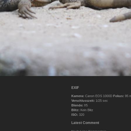
EXIF
Kamera:
Canon EOS 1000D
Fokus:
95 
Verschlusszeit:
1/25 sec
Blende:
f/5
Blitz:
Kein Blitz
ISO:
320
Latest Comment